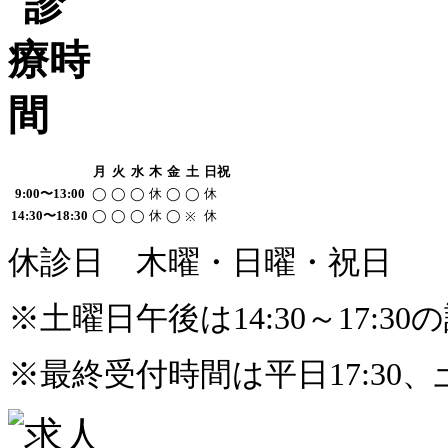
月
火
水
木
金
土
日祝
9:00〜13:00
◯
◯
◯
休
◯
◯
休
14:30〜18:30
◯
◯
◯
休
◯
休
※
休診日
木曜・日曜・祝日
※
土曜日午後は14:30～17:
※
最終受付時間は平日17:30、土